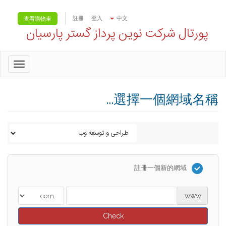
註冊
登入
中文
查看購物車
پورتال شرکت نوین پرداز گستر پارسیان
oggle
gation
選擇一個網域名稱...
註冊一個新的網域
www.
Check