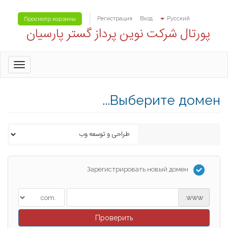
Регистрация
Вход
Русский
Просмотр корзины
پورتال شرکت نوین پرداز گستر پارسیان
oggle
gation
Выберите домен...
Зарегистрировать новый домен
www.
Проверить