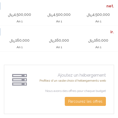
.net
4,500,000ریال
4,500,000ریال
4,500,000ریال
1 An
1 An
1 An
.ir
160,000ریال
160,000ریال
160,000ریال
1 An
1 An
1 An
Ajoutez un hébergement
Profitez d'un vaste choix d'hébergements web
Nous avons des offres pour chaque budget
Parcourez les offres