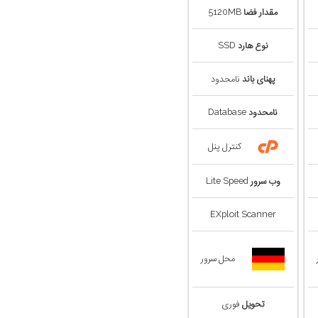
مقدار فضا
5120MB
نوع هارد
SSD
پهنای باند
نامحدود
نامحدود
Database
کنترل پنل
وب سرور
Lite Speed
EXploit Scanner
محل سرور
تحویل
فوری