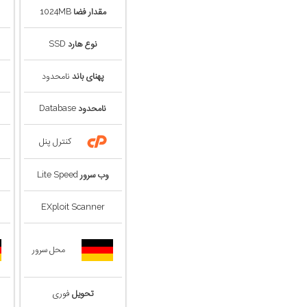
مقدار فضا
1024MB
نوع هارد
SSD
پهنای باند
نامحدود
نامحدود
Database
کنترل پنل
وب سرور
Lite Speed
EXploit Scanner
محل سرور
تحویل
فوری