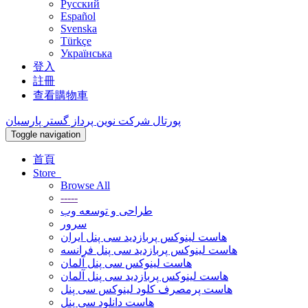
Русский
Español
Svenska
Türkçe
Українська
登入
註冊
查看購物車
پورتال شرکت نوین پرداز گستر پارسیان
Toggle navigation
首頁
Store
Browse All
-----
طراحی و توسعه وب
سرور
هاست لینوکس پربازدید سی پنل ایران
هاست لینوکس پربازدید سی پنل فرانسه
هاست لینوکس سی پنل آلمان
هاست لینوکس پربازدید سی پنل آلمان
هاست پرمصرف کلود لینوکس سی پنل
هاست دانلود سی پنل