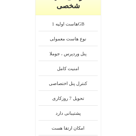
شخصی
1GB
هاست اولیه
نوع هاست
معمولی
پنل
وردپرس ، جوملا
امنیت
کامل
کنترل پنل
اختصاصی
تحویل
7 روزکاری
پشتیبانی
دارد
امکان ارتقا
هست