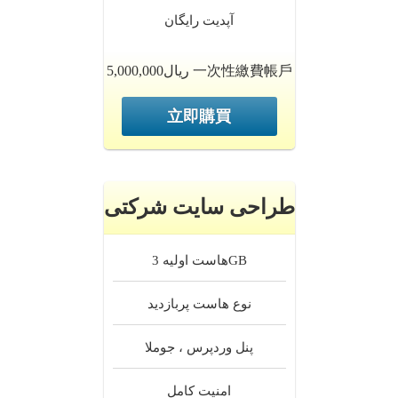
آپدیت
رایگان
5,000,000ریال 一次性繳費帳戶
立即購買
طراحی سایت شرکتی
3GB
هاست اولیه
نوع هاست
پربازدید
پنل
وردپرس ، جوملا
امنیت
کامل