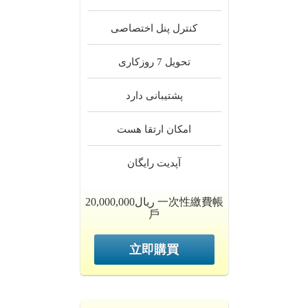
کنترل پنل
اختصاصی
تحویل
7 روزکاری
پشتیبانی
دارد
امکان ارتقا
هست
آپدیت
رایگان
20,000,000ریال 一次性繳費帳
戶
立即購買