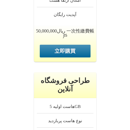
امکان ارتقا
هست
آپدیت
رایگان
50,000,000ریال 一次性繳費帳
戶
立即購買
طراحی فروشگاه
آنلاین
5GB
هاست اولیه
نوع هاست
پربازدید