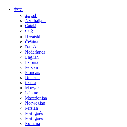
中文
العربية
Azerbaijani
Català
中文
Hrvatski
Čeština
Dansk
Nederlands
English
Estonian
Persian
Français
Deutsch
עברית
Magyar
Italiano
Macedonian
Norwegian
Persian
Português
Português
Română