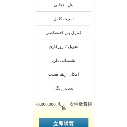
پنل
انتخابی
امنیت
کامل
کنترل پنل
اختصاصی
تحویل
7 روزکاری
پشتیبانی
دارد
امکان ارتقا
هست
آپدیت
رایگان
70,000,000ریال 一次性繳費帳
戶
立即購買