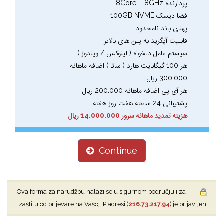
پردازنده 8Core – 8GHz
فضا دیسک 100GB NVME
پهنای باند نامحدود
قابلیت آپگرید به پلن های بالاتر
سیستم عامل دلخواه ( لینوکس / ویندوز )
هر 100 گیگابایت هارد ( ساتا ) اضافه ماهانه
300.000 ریال
هر آی پی اضافه ماهانه 200.000 ریال
پشتیبانی 24 ساعته هفت روز هفته
هزینه تمدید ماهانه سرور 14.000.000 ریال
Continue
Ova forma za narudžbu nalazi se u sigurnom području i za
zaštitu od prijevare na Vašoj IP adresi (
216.73.217.94
) je prijavljen.