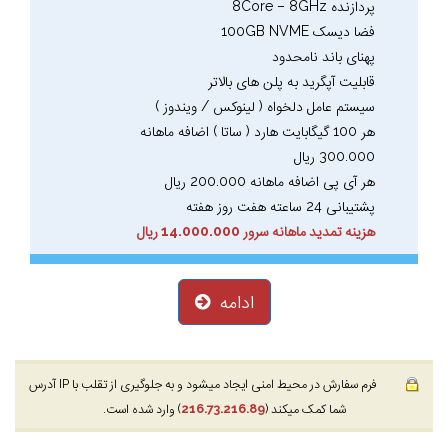
پردازنده 8Core – 8GHz
فضا دیسک 100GB NVME
پهنای باند نامحدود
قابلیت آپگرید به پلن های بالاتر
سیستم عامل دلخواه ( لینوکس / ویندوز )
هر 100 گیگابایت هارد ( ساتا ) اضافه ماهانه
300.000 ریال
هر آی پی اضافه ماهانه 200.000 ریال
پشتیبانی 24 ساعته هفت روز هفته
هزینه تمدید ماهانه سرور 14.000.000 ریال
ادامه
فرم سفارش در محیط امنی ایجاد میشود و به جلوگیری از تقلب با IP آدرس
شما کمک میکند (
216.73.216.89
) وارد شده است.