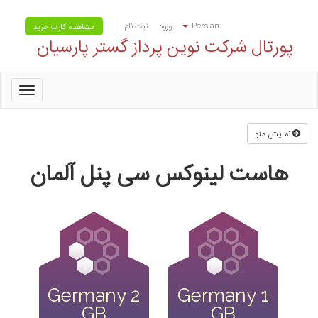
Persian
ورود
ثبت نام
مشاهده کارت خرید
پورتال شرکت نوین پرداز گستر پارسیان
oggle
gation
نمایش منو
هاست لینوکس سی پنل آلمان
Germany 2
Germany 1
GB
GB