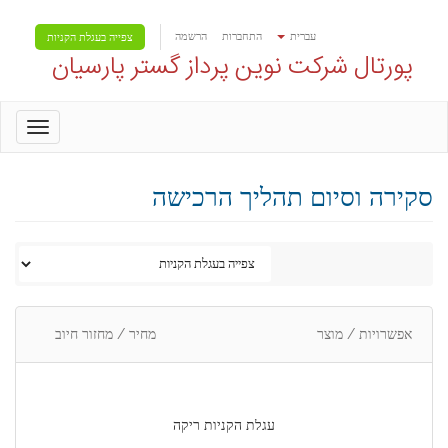
עברית
התחברות
הרשמה
צפייה בעגלת הקניות
پورتال شرکت نوین پرداز گستر پارسیان
oggle
gation
סקירה וסיום תהליך הרכישה
אפשרויות / מוצר
מחיר / מחזור חיוב
עגלת הקניות ריקה