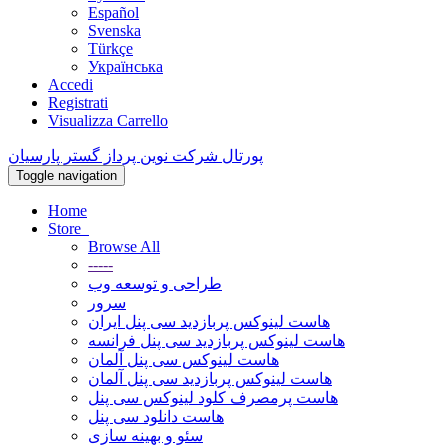
Español
Svenska
Türkçe
Українська
Accedi
Registrati
Visualizza Carrello
پورتال شرکت نوین پرداز گستر پارسیان
Toggle navigation
Home
Store
Browse All
-----
طراحی و توسعه وب
سرور
هاست لینوکس پربازدید سی پنل ایران
هاست لینوکس پربازدید سی پنل فرانسه
هاست لینوکس سی پنل آلمان
هاست لینوکس پربازدید سی پنل آلمان
هاست پرمصرف کلود لینوکس سی پنل
هاست دانلود سی پنل
سئو و بهینه سازی