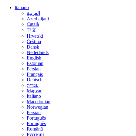
Italiano
العربية
Azerbaijani
Català
中文
Hrvatski
Čeština
Dansk
Nederlands
English
Estonian
Persian
Français
Deutsch
עברית
Magyar
Italiano
Macedonian
Norwegian
Persian
Português
Português
Română
Русский