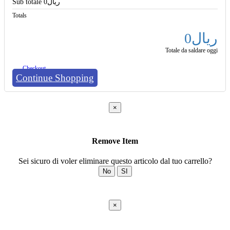
Sub totale
0ریال
Totals
0ریال
Totale da saldare oggi
Checkout
Continue Shopping
×
Remove Item
Sei sicuro di voler eliminare questo articolo dal tuo carrello?
No
SI
×