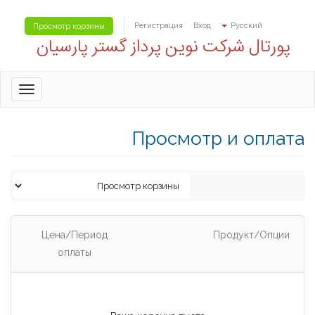
Регистрация
Вход
Русский
Просмотр корзины
پورتال شرکت نوین پرداز گستر پارسیان
oggle
gation
Просмотр и оплата
Цена/Период
Продукт/Опции
оплаты