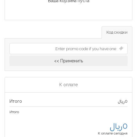
Ваша корзина пуста
Код скидки
Применить >>
К оплате
Итого
0ریال
Итого
0ریال
К оплате сегодня