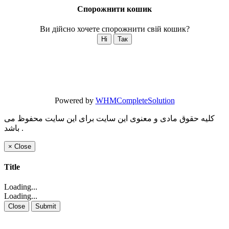
Спорожнити кошик
Ви дійсно хочете спорожнити свій кошик?
Ні
Так
Powered by
WHMCompleteSolution
کلیه حقوق مادی و معنوی این سایت برای این سایت محفوظ می
باشد .
×
Close
Title
Loading...
Loading...
Close
Submit