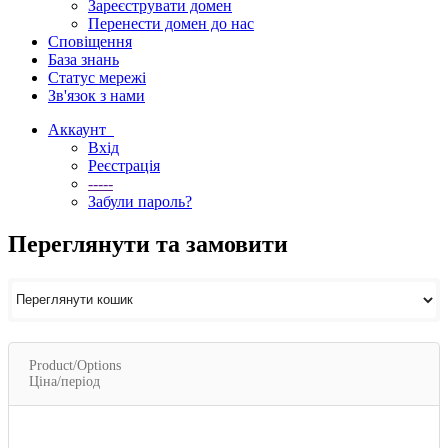
Зареєструвати домен
Перенести домен до нас
Сповіщення
База знань
Статус мережі
Зв'язок з нами
Аккаунт
Вхід
Реєстрація
-----
Забули пароль?
Переглянути та замовити
Product/Options
Ціна/період