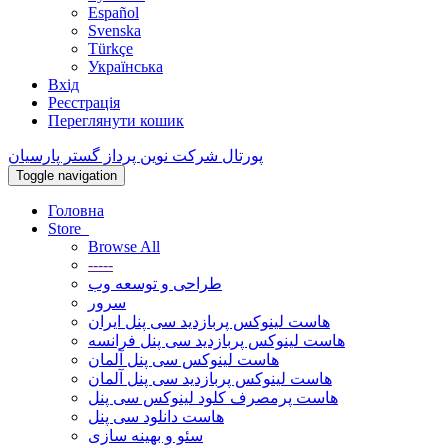
Español
Svenska
Türkçe
Українська
Вхід
Реєстрація
Переглянути кошик
پورتال شرکت نوین پرداز گستر پارسیان
Toggle navigation
Головна
Store
Browse All
-----
طراحی و توسعه وب
سرور
هاست لینوکس پربازدید سی پنل ایران
هاست لینوکس پربازدید سی پنل فرانسه
هاست لینوکس سی پنل آلمان
هاست لینوکس پربازدید سی پنل آلمان
هاست پرمصرف کلود لینوکس سی پنل
هاست دانلود سی پنل
سئو و بهینه سازی