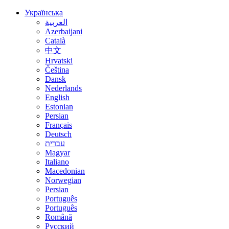
Українська
العربية
Azerbaijani
Català
中文
Hrvatski
Čeština
Dansk
Nederlands
English
Estonian
Persian
Français
Deutsch
עברית
Magyar
Italiano
Macedonian
Norwegian
Persian
Português
Português
Română
Русский