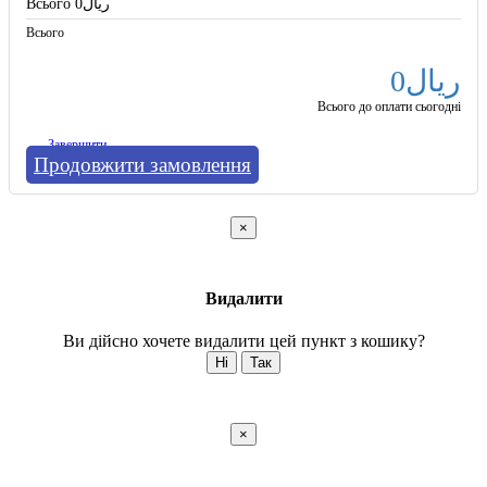
Всього
0ریال
Всього
0ریال
Всього до оплати сьогодні
Завершити
Продовжити замовлення
×
Видалити
Ви дійсно хочете видалити цей пункт з кошику?
Ні
Так
×