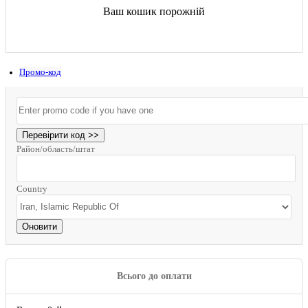
Ваш кошик порожній
Промо-код
Перевірити код >>
Район/область/штат
Country
Оновити
Всього до оплати