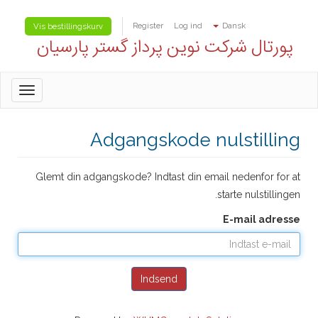
Register
Log ind
Dansk
Vis bestillingskurv
پورتال شرکت نوین پرداز گستر پارسیان
oggle
gation
Adgangskode nulstilling
Glemt din adgangskode? Indtast din email nedenfor for at
starte nulstillingen.
E-mail adresse
Indsend