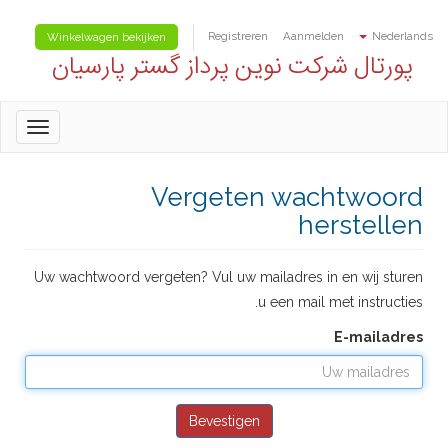
Registreren
Aanmelden
Nederlands
Winkelwagen bekijken
پورتال شرکت نوین پرداز گستر پارسیان
oggle
gation
Vergeten wachtwoord
herstellen
Uw wachtwoord vergeten? Vul uw mailadres in en wij sturen
u een mail met instructies.
E-mailadres
Bevestigen