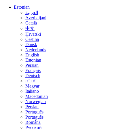
Estonian
العربية
Azerbaijani
Català
中文
Hrvatski
Čeština
Dansk
Nederlands
English
Estonian
Persian
Français
Deutsch
עברית
Magyar
Italiano
Macedonian
Norwegian
Persian
Português
Português
Română
Русский