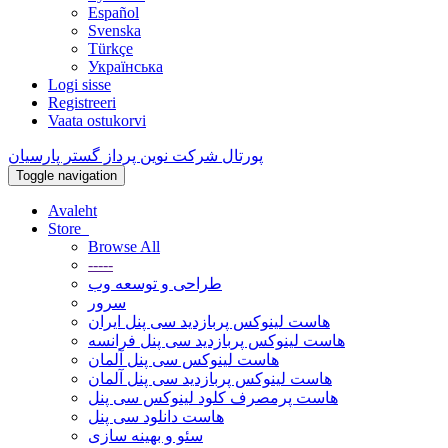
Español
Svenska
Türkçe
Українська
Logi sisse
Registreeri
Vaata ostukorvi
پورتال شرکت نوین پرداز گستر پارسیان
Toggle navigation
Avaleht
Store
Browse All
-----
طراحی و توسعه وب
سرور
هاست لینوکس پربازدید سی پنل ایران
هاست لینوکس پربازدید سی پنل فرانسه
هاست لینوکس سی پنل آلمان
هاست لینوکس پربازدید سی پنل آلمان
هاست پرمصرف کلود لینوکس سی پنل
هاست دانلود سی پنل
سئو و بهینه سازی