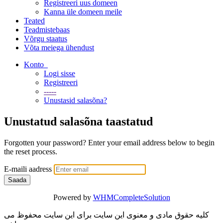
Registreeri uus domeen
Kanna üle domeen meile
Teated
Teadmistebaas
Võrgu staatus
Võta meiega ühendust
Konto
Logi sisse
Registreeri
-----
Unustasid salasõna?
Unustatud salasõna taastatud
Forgotten your password? Enter your email address below to begin
the reset process.
E-maili aadress
Saada
Powered by
WHMCompleteSolution
کلیه حقوق مادی و معنوی این سایت برای این سایت محفوظ می