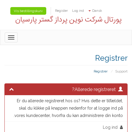
Register
Log ind
Dansk
Vis bestillingskurv
پورتال شرکت نوین پرداز گستر پارسیان
oggle
gation
Registrer
Registrer
Support
Allerede registreret?
Er du allerede registreret hos os? Hvis dette er tilfældet,
skal du klikke på knappen nedenfor for at logge ind på
vores kundecenter, hvorfra du kan administrere din konto.
Log ind