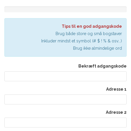
������
����
���
Tips til en god adgangskode
����:
0%
Brug både store og små bogstaver
Inkluder mindst et symbol (# $ ! % & osv...)
Brug ikke almindelige ord
Bekræft adgangskode
Adresse 1
Adresse 2