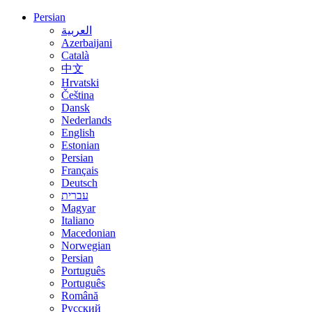
Persian
العربية
Azerbaijani
Català
中文
Hrvatski
Čeština
Dansk
Nederlands
English
Estonian
Persian
Français
Deutsch
עברית
Magyar
Italiano
Macedonian
Norwegian
Persian
Português
Português
Română
Русский