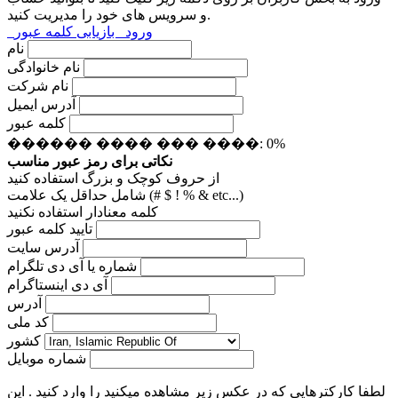
و سرویس های خود را مدیریت کنید.
ورود
بازیابی کلمه عبور
نام
نام خانوادگی
نام شرکت
آدرس ایمیل
کلمه عبور
������ ���� ��� ����: 0%
نکاتی برای رمز عبور مناسب
از حروف کوچک و بزرگ استفاده کنید
شامل حداقل یک علامت (# $ ! % & etc...)
کلمه معنادار استفاده نکنید
تایید کلمه عبور
آدرس سایت
شماره یا آی دی تلگرام
آی دی اینستاگرام
آدرس
کد ملی
کشور
شماره موبایل
لطفا کارکترهایی که در عکس زیر مشاهده میکنید را وارد کنید . این