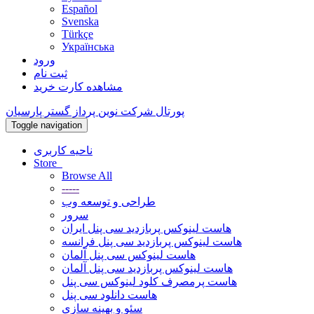
Español
Svenska
Türkçe
Українська
ورود
ثبت نام
مشاهده کارت خرید
پورتال شرکت نوین پرداز گستر پارسیان
Toggle navigation
ناحیه کاربری
Store
Browse All
-----
طراحی و توسعه وب
سرور
هاست لینوکس پربازدید سی پنل ایران
هاست لینوکس پربازدید سی پنل فرانسه
هاست لینوکس سی پنل آلمان
هاست لینوکس پربازدید سی پنل آلمان
هاست پرمصرف کلود لینوکس سی پنل
هاست دانلود سی پنل
سئو و بهینه سازی