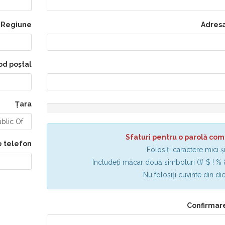
/Regiune
Adresa
od poștal
Țara
�
Sfaturi pentru o parolă co
 telefon
Folosiți caractere mici ș
Includeți măcar două simboluri (# $ ! % &
Nu folosiți cuvinte din di
Confirmare