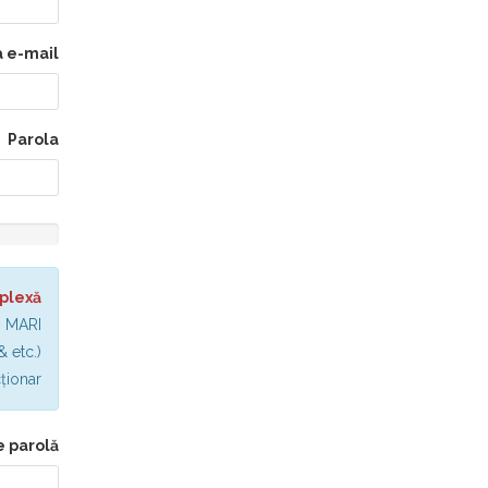
 e-mail
Parola
�����
����
���
mplexă
����:
0%
i MARI
 etc.)
cționar
 parolă