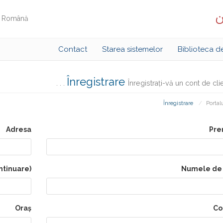
ن
Română
Contact
Starea sistemelor
Biblioteca d
Înregistrare
Înregistrați-vă un cont de client l
Înregistrare
Portalu
Adresa
Pre
ntinuare)
Numele de 
Oraș
Co