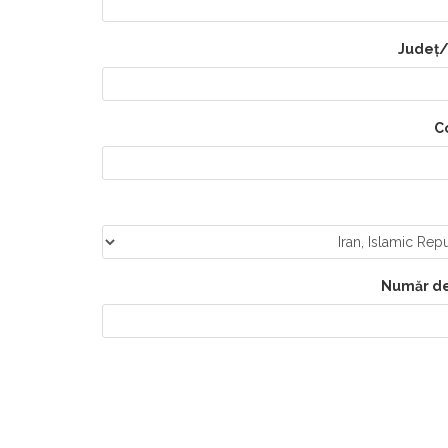
Județ
C
Număr de