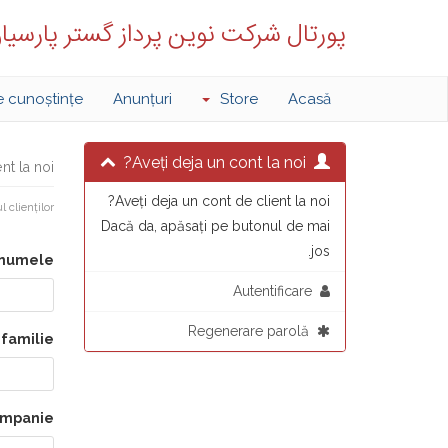
پورتال شرکت نوین پرداز گستر پارسیا
e cunoștințe
Anunțuri
Store
Acasă
Aveți deja un cont la noi?
a noi . . .
Aveți deja un cont de client la noi?
l clienților
Dacă da, apăsați pe butonul de mai
jos.
numele
Autentificare
Regenerare parolă
familie
mpanie